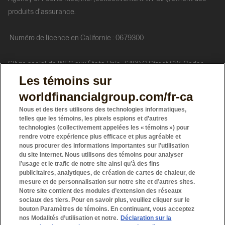
produits d’assurance.
Numéro de licence en Californie : 0679300
Siège social de WFG aux États-Unis : 6400 C Street SW, Cedar
Rapids, IA 52499, téléphone : 770 453-9300
Les témoins sur
worldfinancialgroup.com/fr-ca
Au Canada
, l’Agence d’Assurance Groupe Financier Mondial Du
Nous et des tiers utilisons des technologies informatiques,
Canada Inc. (AAGFM) offre de l’assurance vie et des fonds
telles que les témoins, les pixels espions et d’autres
technologies (collectivement appelées les « témoins ») pour
distincts.
rendre votre expérience plus efficace et plus agréable et
nous procurer des informations importantes sur l’utilisation
La société WFG Valeurs Mobilières Inc. (WFGS) offre des fonds
du site Internet. Nous utilisons des témoins pour analyser
l’usage et le trafic de notre site ainsi qu’à des fins
communs de placement.
publicitaires, analytiques, de création de cartes de chaleur, de
mesure et de personnalisation sur notre site et d’autres sites.
Notre site contient des modules d’extension des réseaux
L’AAGFM et WFGS sont des sociétés affiliées.
sociaux des tiers. Pour en savoir plus, veuillez cliquer sur le
bouton Paramètres de témoins. En continuant, vous acceptez
nos Modalités d’utilisation et notre.
Déclaration sur la
Siège social: 5000, rue Yonge, bureau 800, Toronto (Ontario) M2N