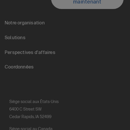
maintenant
an
Accueil
Notre organisation
Agent
Footer
Solutions
nav
Perspectives d'affaires
(FR)
Coordonnées
Siège social aux États-Unis
6400 C Street SW
Cedar Rapids, IA 52499
Siège social au Canada