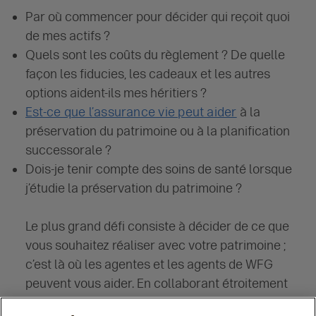
Par où commencer pour décider qui reçoit quoi
de mes actifs ?
Quels sont les coûts du règlement ? De quelle
façon les fiducies, les cadeaux et les autres
options aident-ils mes héritiers ?
Est-ce que l’assurance vie peut aider
à la
préservation du patrimoine ou à la planification
successorale ?
Dois-je tenir compte des soins de santé lorsque
j’étudie la préservation du patrimoine ?
Le plus grand défi consiste à décider de ce que
vous souhaitez réaliser avec votre patrimoine ;
c’est là où les agentes et les agents de WFG
peuvent vous aider. En collaborant étroitement
avec vous, les agentes et les agents peuvent