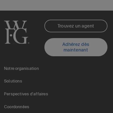
La
Footer
Trouvez un agent
vie
Locate
Adhérez dès
d’un
maintenant
an
agent
Notre organisation
Agent
Footer
d’assurance
Solutions
nav
vie
Perspectives d'affaires
(FR)
:
Coordonnées