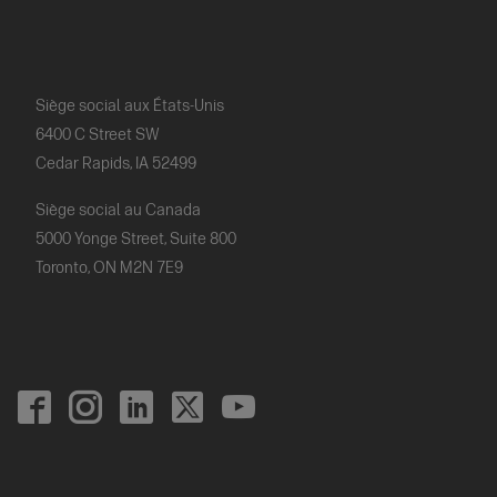
à
quoi
Siège social aux États-Unis
6400 C Street SW
Cedar Rapids, IA 52499
ressemble
Siège social au Canada
une
5000 Yonge Street, Suite 800
Toronto, ON M2N 7E9
journée
type
Footer
Social