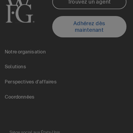
Footer
Trouvez un agent
de
Locate
Adhérez dès
ressources
maintenant
an
Notre organisation
Agent
Footer
Solutions
nav
Perspectives d'affaires
(FR)
Coordonnées
Siège social aux États-Unis