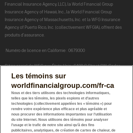
Financial Insurance Agency, LLC), la World Financial Group
Insurance Agency of Hawaii, Inc., la World Financial Group
Insurance Agency of Massachusetts, Inc. et la WFG Insurance
Agency of Puerto Rico, Inc. (collectivement WFGIA), offrent des
produits d’assurance.
Numéro de licence en Californie : 0679300
Siège social de WFG aux États-Unis : 6400 C Street SW, Cedar
Rapids, IA 52499, téléphone : 770 453-9300
Les témoins sur
worldfinancialgroup.com/fr-ca
Au Canada
, l’Agence d’Assurance Groupe Financier Mondial Du
Nous et des tiers utilisons des technologies informatiques,
Canada Inc. (AAGFM) offre de l’assurance vie et des fonds
telles que les témoins, les pixels espions et d’autres
technologies (collectivement appelées les « témoins ») pour
distincts.
rendre votre expérience plus efficace et plus agréable et
nous procurer des informations importantes sur l’utilisation
du site Internet. Nous utilisons des témoins pour analyser
La société WFG Valeurs Mobilières Inc. (WFGS) offre des fonds
l’usage et le trafic de notre site ainsi qu’à des fins
communs de placement.
publicitaires, analytiques, de création de cartes de chaleur, de